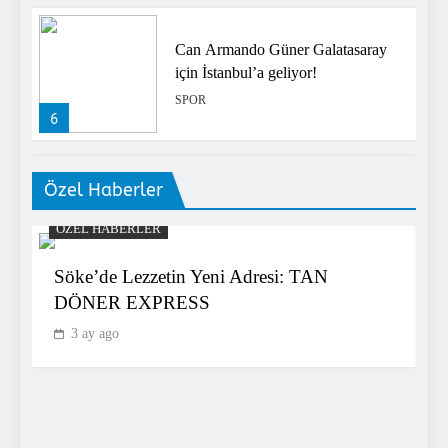
Can Armando Güner Galatasaray
için İstanbul’a geliyor!
SPOR
6
Özel Haberler
Yer çekimine meydan okuyan
röveşata! Hyeon-gyu Oh stadı
ÖZEL HABERLER
ayağa kaldırdı
SPOR
7
Söke’de Lezzetin Yeni Adresi: TAN
D
i
DÖNER EXPRESS
3 ay ago
Fenerbahçe Beko Dubai
deplasmanında zorladı ama
yıkamadı!
SPOR
8