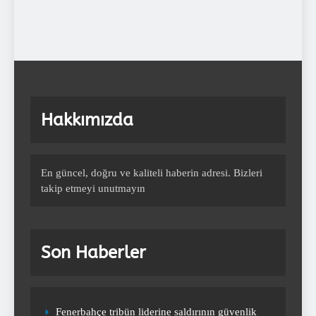
Fenerbahçe Olağanüstü Seçimli
Genel Kurul’un kesin sonuçları
açıklandı
SPOR
9
Hakkımızda
Fenerbahçe’de Ederson cezalı
duruma düştü! Fatih Karagümrük
maçında yok
SPOR
En güncel, doğru ve kaliteli haberin adresi. Bizleri
10
takip etmeyi unutmayın
Fenerbahçe tribün liderine saldırının
Son Haberler
güvenlik kamerası görüntüleri
ortaya çıktı
SPOR
1
Fenerbahçe tribün liderine saldırının güvenlik