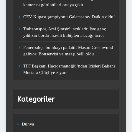
kamerası görüntüleri ortaya çıktı
CEV Kupası şampiyonu
CEV Kupası şampiyonu Galatasaray Daikin oldu!
Galatasaray Daikin oldu!
SPOR
Trabzonspor, Aral Şimşir’i açıkladı: İşte genç
2
yıldızın bordo mavili kulüpten alacağı ücret
Fenerbahçe bombayı patlattı! Mason Greenwood
geliyor: Bonservisi ve maaşı belli oldu
Trabzonspor, Aral Şimşir’i açıkladı:
İşte genç yıldızın bordo mavili
TFF Başkanı Hacıosmanoğlu’ndan İçişleri Bakanı
kulüpten alacağı ücret
SPOR
Mustafa Çiftçi’ye ziyaret
3
Kategoriler
Fenerbahçe bombayı patlattı!
Mason Greenwood geliyor:
Bonservisi ve maaşı belli oldu
SPOR
4
Dünya