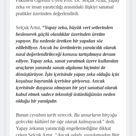
Fakültesi Öğretim Üyesi Prof. Dr. Selçuk Artut, yapay
zeka ve insan yaratıcılığı arasındaki ilişkiyi sanatsal
pratikler üzerinden değerlendirdi.
Selçuk Artut,
“Yapay zeka, büyük veri setlerinden
beslenerek güçlü olasılıklar üzerinden üretim
yapıyor. Bu nedenle üretken bir yapıdan söz
edilebiliyor. Ancak bu üretimlerin yaratıcılık olarak
nasıl değerlendirileceği konusu tartışılmaya devam
ediyor. Yapay zeka, sanat yaratmak üzere kullanılan
araçların yanında sanatı algılama biçimini de
dönüştürüyor. İşin içerisinde yapay zeka olduğu için
koşulsuz hayranlık içerisine giriyoruz. Ancak
içerisinde duygusu olmayan bir şeyi sanatsal olarak
kabul etmek sadece teknoloji üstünlüğünün neden
olduğu bir yanılgıdır.
Bunun cevabını tarih verecek. Bu unsurların birçoğu
gelecekte kültürel bir öğe olarak kalmayacak”
dedi.
Yapay zekanın yaratıcılığı engellemediğine dikkat
çeken Selçuk Artut,
“Ancak odağı, uygulamadan fikir