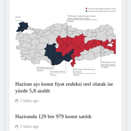
Yer çekimine meydan okuyan
röveşata! Hyeon-gyu Oh stadı
ayağa kaldırdı
SPOR
7
Fenerbahçe Beko Dubai
deplasmanında zorladı ama
yıkamadı!
SPOR
8
Haziran ayı konut fiyat endeksi reel olarak ise
yüzde 5,8 azaldı
3 hafta ago
Fenerbahçe Olağanüstü Seçimli
Genel Kurul’un kesin sonuçları
Haziranda 129 bin 979 konut satıldı
açıklandı
SPOR
9
3 hafta ago