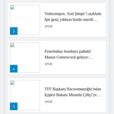
Trabzonspor, Aral Şimşir’i açıkladı:
İşte genç yıldızın bordo mavili
kulüpten alacağı ücret
SPOR
3
Fenerbahçe bombayı patlattı!
Mason Greenwood geliyor:
Bonservisi ve maaşı belli oldu
SPOR
4
TFF Başkanı Hacıosmanoğlu’ndan
İçişleri Bakanı Mustafa Çiftçi’ye
ziyaret
SPOR
5