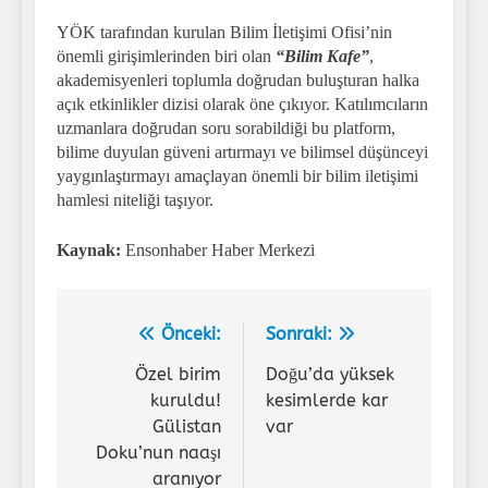
YÖK tarafından kurulan Bilim İletişimi Ofisi’nin
önemli girişimlerinden biri olan
“Bilim Kafe”
,
akademisyenleri toplumla doğrudan buluşturan halka
açık etkinlikler dizisi olarak öne çıkıyor. Katılımcıların
uzmanlara doğrudan soru sorabildiği bu platform,
bilime duyulan güveni artırmayı ve bilimsel düşünceyi
yaygınlaştırmayı amaçlayan önemli bir bilim iletişimi
hamlesi niteliği taşıyor.
Kaynak:
Ensonhaber Haber Merkezi
Önceki:
Sonraki:
Yazı
gezinmesi
Özel birim
Doğu’da yüksek
kuruldu!
kesimlerde kar
Gülistan
var
Doku’nun naaşı
aranıyor