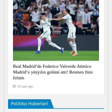
Real Madrid’de Federico Valverde Atletico
Madrid’e yüzyılın golünü attı! Resmen füze
fırlattı
Göztepe hazırlık maçında
16 saat ago
Trabzonspor’u devirdi!
SPOR
7
Politika Haberleri