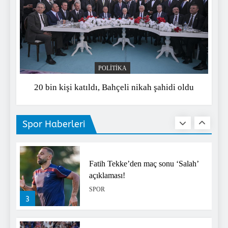
(Özet) Barcelona – Atletico Madrid
Maçı Özeti ve Tüm Önemli Anları
SPOR
1
POLITIKA
20 bin kişi katıldı, Bahçeli nikah şahidi oldu
(Özet) Paris St Germain –
Liverpool Maçı Özeti ve Tüm
Önemli Anları
SPOR
Spor Haberleri
2
Fatih Tekke’den maç sonu ‘Salah’
açıklaması!
SPOR
3