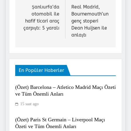
gezinmesi
Şanlıurfa’da
Real Madrid,
otomobil ile
Bournemouth’un
hafif ticari araç
genç stoperi
çarpıştı: 5 yaralı
Dean Huijsen ile
anlaştı
En Popüler Haberler
(Özet) Barcelona – Atletico Madrid Maçı Özeti
ve Tüm Önemli Anları
15 saat ago
(Özet) Paris St Germain – Liverpool Maçı
Özeti ve Tüm Önemli Anları