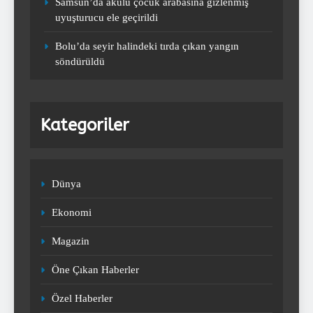
Samsun’da akülü çocuk arabasına gizlenmiş
Fatih Tekke’den maç sonu ‘Salah’
uyuşturucu ele geçirildi
açıklaması!
SPOR
Bolu’da seyir halindeki tırda çıkan yangın
3
söndürüldü
Real Madrid’de Federico Valverde
Kategoriler
Atletico Madrid’e yüzyılın golünü
attı! Resmen füze fırlattı
SPOR
4
Dünya
Ekonomi
Ederson’dan transfer iddialarına
yanıt! Türkçe paylaşım yaptı
Magazin
SPOR
5
Öne Çıkan Haberler
Özel Haberler