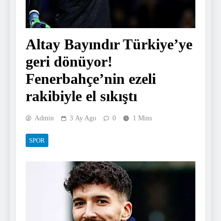
Altay Bayındır Türkiye’ye
geri dönüyor!
Fenerbahçe’nin ezeli
rakibiyle el sıkıştı
Admin
3 Ay Ago
0
1 Mins
SPOR