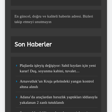
Fenerbahçe sezonun ilk maçında
gol oldu yağdı!
SPOR
En güncel, doğru ve kaliteli haberin adresi. Bizleri
10
takip etmeyi unutmayın
(Özet) Barcelona – Atletico Madrid
Son Haberler
Maçı Özeti ve Tüm Önemli Anları
SPOR
1
Plajlarda işleyiş değişiyor: Sahil kıyıları için yeni
karar! Duş, soyunma kabini, tuvalet…
(Özet) Paris St Germain –
Arnavutluk’un Kruja şehrindeki yangın kontrol
Liverpool Maçı Özeti ve Tüm
altına alındı
Önemli Anları
SPOR
2
Adana’da araçlardan hırsızlık yaptıkları iddiasıyla
yakalanan 2 zanlı tutuklandı