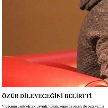
ÖZÜR DİLEYECEĞİNİ BELİRTTİ
Videonun canlı olarak yayınlandığını, onun heyecanı ile bazı yanlış