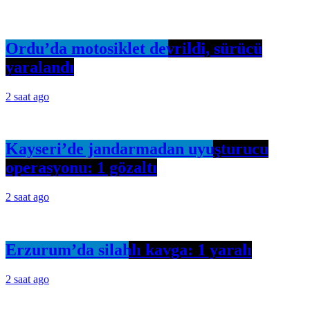
Ordu’da motosiklet devrildi, sürücü
yaralandı
2 saat ago
Kayseri’de jandarmadan uyuşturucu
operasyonu: 1 gözaltı
2 saat ago
Erzurum’da silahlı kavga: 1 yaralı
2 saat ago