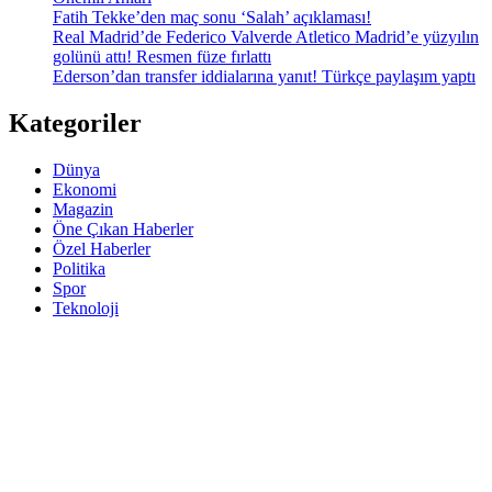
Fatih Tekke’den maç sonu ‘Salah’ açıklaması!
Real Madrid’de Federico Valverde Atletico Madrid’e yüzyılın
golünü attı! Resmen füze fırlattı
Ederson’dan transfer iddialarına yanıt! Türkçe paylaşım yaptı
Kategoriler
Dünya
Ekonomi
Magazin
Öne Çıkan Haberler
Özel Haberler
Politika
Spor
Teknoloji