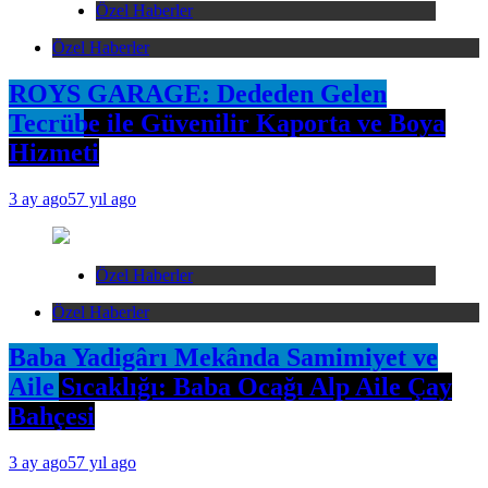
Özel Haberler
Özel Haberler
ROYS GARAGE: Dededen Gelen
Tecrübe ile Güvenilir Kaporta ve Boya
Hizmeti
3 ay ago
57 yıl ago
Özel Haberler
Özel Haberler
Baba Yadigârı Mekânda Samimiyet ve
Aile Sıcaklığı: Baba Ocağı Alp Aile Çay
Bahçesi
3 ay ago
57 yıl ago