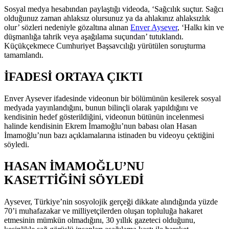
Sosyal medya hesabından paylaştığı videoda, ‘Sağcılık suçtur. Sağcı
olduğunuz zaman ahlaksız olursunuz ya da ahlakınız ahlaksızlık
olur’ sözleri nedeniyle gözaltına alınan
Enver Aysever
, ‘Halkı kin ve
düşmanlığa tahrik veya aşağılama suçundan’ tutuklandı.
Küçükçekmece Cumhuriyet Başsavcılığı yürütülen soruşturma
tamamlandı.
İFADESİ ORTAYA ÇIKTI
Enver Aysever ifadesinde videonun bir bölümünün kesilerek sosyal
medyada yayınlandığını, bunun bilinçli olarak yapıldığını ve
kendisinin hedef gösterildiğini, videonun bütünün incelenmesi
halinde kendisinin Ekrem İmamoğlu’nun babası olan Hasan
İmamoğlu’nun bazı açıklamalarına istinaden bu videoyu çektiğini
söyledi.
HASAN İMAMOĞLU’NU
KASETTİĞİNİ SÖYLEDİ
Aysever, Türkiye’nin sosyolojik gerçeği dikkate alındığında yüzde
70’i muhafazakar ve milliyetçilerden oluşan topluluğa hakaret
etmesinin mümkün olmadığını, 30 yıllık gazeteci olduğunu,