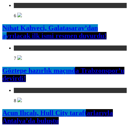
Spor
6
Nihat Kahveci, Galatasaray’dan
ayrılacak ilk ismi resmen duyurdu!
Spor
7
Göztepe hazırlık maçında Trabzonspor’u
devirdi!
Spor
8
Acun Ilıcalı, Hull City taraftarlarıyla
Antalya’da buluştu