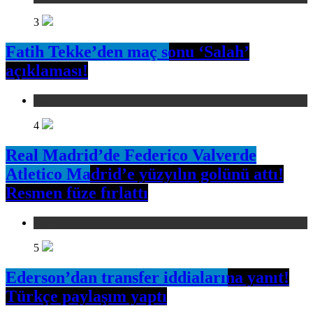
3
Fatih Tekke’den maç sonu ‘Salah’
açıklaması!
Spor
4
Real Madrid’de Federico Valverde
Atletico Madrid’e yüzyılın golünü attı!
Resmen füze fırlattı
Spor
5
Ederson’dan transfer iddialarına yanıt!
Türkçe paylaşım yaptı