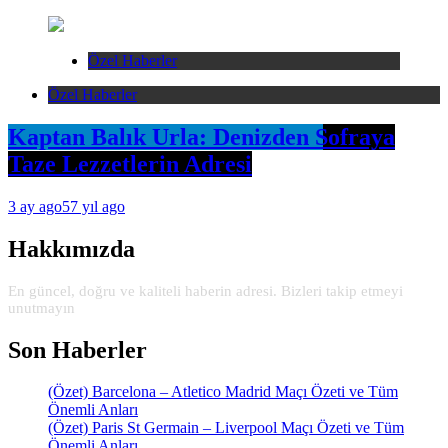
Özel Haberler
Özel Haberler
Kaptan Balık Urla: Denizden Sofraya
Taze Lezzetlerin Adresi
3 ay ago
57 yıl ago
Hakkımızda
En güncel, doğru ve kaliteli haberin adresi. Bizleri takip etmeyi
unutmayın
Son Haberler
(Özet) Barcelona – Atletico Madrid Maçı Özeti ve Tüm
Önemli Anları
(Özet) Paris St Germain – Liverpool Maçı Özeti ve Tüm
Önemli Anları