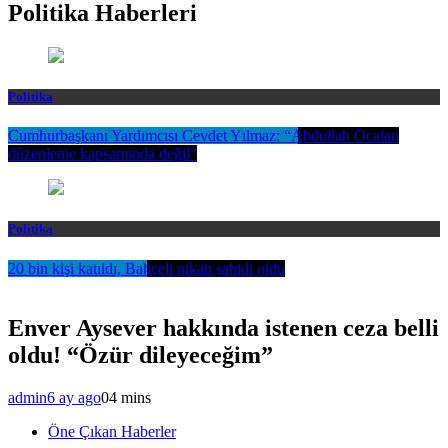
Politika Haberleri
Politika
Cumhurbaşkanı Yardımcısı Cevdet Yılmaz: “Abdullah Öcalan
düzenleme kapsamında değil”
Politika
20 bin kişi katıldı, Bahçeli nikah şahidi oldu
Enver Aysever hakkında istenen ceza belli
oldu! “Özür dileyeceğim”
admin
6 ay ago
0
4 mins
Öne Çıkan Haberler