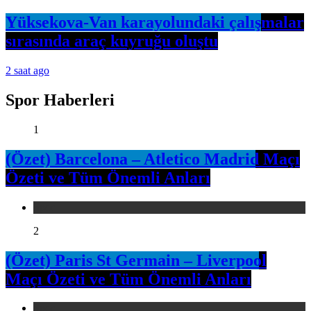
Yüksekova-Van karayolundaki çalışmalar
sırasında araç kuyruğu oluştu
2 saat ago
Spor Haberleri
1
(Özet) Barcelona – Atletico Madrid Maçı
Özeti ve Tüm Önemli Anları
Spor
2
(Özet) Paris St Germain – Liverpool
Maçı Özeti ve Tüm Önemli Anları
Spor