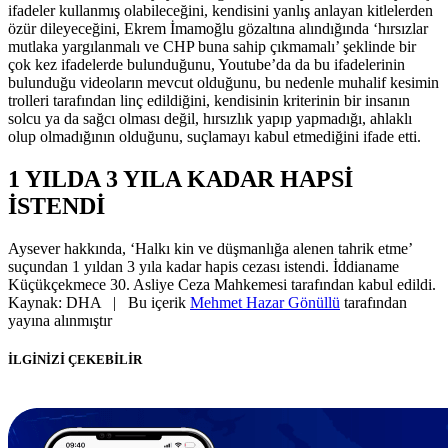
ifadeler kullanmış olabileceğini, kendisini yanlış anlayan kitlelerden
özür dileyeceğini, Ekrem İmamoğlu gözaltına alındığında ‘hırsızlar
mutlaka yargılanmalı ve CHP buna sahip çıkmamalı’ şeklinde bir
çok kez ifadelerde bulunduğunu, Youtube’da da bu ifadelerinin
bulunduğu videoların mevcut olduğunu, bu nedenle muhalif kesimin
trolleri tarafından linç edildiğini, kendisinin kriterinin bir insanın
solcu ya da sağcı olması değil, hırsızlık yapıp yapmadığı, ahlaklı
olup olmadığının olduğunu, suçlamayı kabul etmediğini ifade etti.
1 YILDA 3 YILA KADAR HAPSİ
İSTENDİ
Aysever hakkında, ‘Halkı kin ve düşmanlığa alenen tahrik etme’
suçundan 1 yıldan 3 yıla kadar hapis cezası istendi. İddianame
Küçükçekmece 30. Asliye Ceza Mahkemesi tarafından kabul edildi.
Kaynak: DHA | Bu içerik
Mehmet Hazar Gönüllü
tarafından
yayına alınmıştır
İLGİNİZİ ÇEKEBİLİR